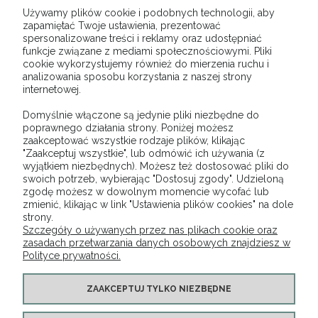
Wielkanocne dekoracje w sklepie Lignum
Używamy plików cookie i podobnych technologii, aby
– stwórz niepowtarzalny klimat
zapamiętać Twoje ustawienia, prezentować
spersonalizowane treści i reklamy oraz udostępniać
funkcje związane z mediami społecznościowymi. Pliki
Święta Wielkanocne to idealny czas, by wprowadzić do domu
cookie wykorzystujemy również do mierzenia ruchu i
trochę wiosennego ciepła i nadać mu radosnego charakteru. W
analizowania sposobu korzystania z naszej strony
internetowej.
sklepie Lignum czeka na Ciebie bogata kolekcja dekoracji, które z
łatwością dopasujesz do własnej wizji aranżacyjnej. Sprawdź
Domyślnie włączone są jedynie pliki niezbędne do
pełną ofertę i zamów wszystko, czego potrzebujesz do
poprawnego działania strony. Poniżej możesz
zaakceptować wszystkie rodzaje plików, klikając
stworzenia magicznej wielkanocnej atmosfery.
"Zaakceptuj wszystkie", lub odmówić ich używania (z
wyjątkiem niezbędnych). Możesz też dostosować pliki do
swoich potrzeb, wybierając "Dostosuj zgody". Udzieloną
zgodę możesz w dowolnym momencie wycofać lub
O NAS
zmienić, klikając w link "Ustawienia plików cookies" na dole
strony.
Szczegóły o używanych przez nas plikach cookie oraz
OBSŁUGA KLIENTA
zasadach przetwarzania danych osobowych znajdziesz w
Polityce prywatności.
POMOC
ZAAKCEPTUJ TYLKO NIEZBĘDNE