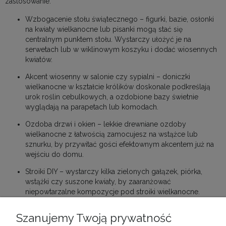
zastosowanie.
Wzbogacenie stołu świątecznego – figurki, bazie, osłonki
na kwiaty wielkanocne lub pisanki mogą stać się
centralnym punktem stołu. Wystarczy ułożyć je na
serwetach lub w wiklinowym koszyku i dodać wiosennych
kwiatów.
Akcent wiosenny w salonie czy sypialni – doniczki
wielkanocne w kształcie królików doskonale podkreślają
urok roślin cebulkowych, a ozdobione bazy świetnie
wyglądają na parapetach lub komodach.
Ozdoba drzwi i okien – lekkie drewniane ozdoby
wielkanocne z łatwością zamocujesz na wstążce lub
sznurku, by przywitać gości efektownym akcentem już na
wejściu do domu.
Stroiki DIY – wystarczy kilka zielonych gałązek, piórka,
wstążki czy suszone kwiaty, by zaaranżować
niepowtarzalne kompozycje pod stroiki wielkanocne.
Dzięki gotowym bazom stworzysz dekoracje, które
zaskoczą Twoich bliskich.
Szanujemy Twoją prywatność