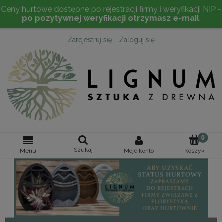
Ceny hurtowe dostępne po rejestracji firmy i weryfikacji NIP -
po pozytywnej weryfikacji otrzymasz e-mail
.
Zarejestruj się
Zaloguj się
Szukaj
Moje konto
Menu
Koszyk