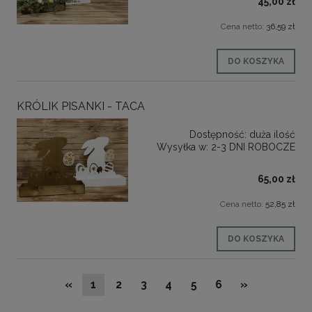
45,00 zł
Cena netto:
36,59 zł
DO KOSZYKA
KRÓLIK PISANKI - TACA
Dostępność:
duża ilość
Wysyłka w:
2-3 DNI ROBOCZE
65,00 zł
Cena netto:
52,85 zł
DO KOSZYKA
«
1
2
3
4
5
6
»