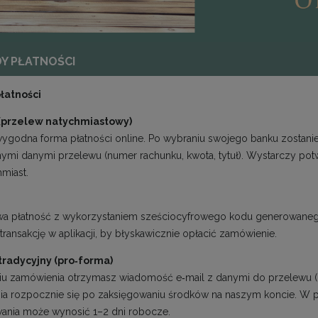
Y PŁATNOŚCI
łatności
(przelew natychmiastowy)
wygodna forma płatności online. Po wybraniu swojego banku zostani
ymi danymi przelewu (numer rachunku, kwota, tytuł). Wystarczy potwi
hmiast.
a płatność z wykorzystaniem sześciocyfrowego kodu generowanego 
transakcję w aplikacji, by błyskawicznie opłacić zamówienie.
tradycyjny (pro‑forma)
iu zamówienia otrzymasz wiadomość e‑mail z danymi do przelewu (num
ia rozpocznie się po zaksięgowaniu środków na naszym koncie. 
ania może wynosić 1–2 dni robocze.