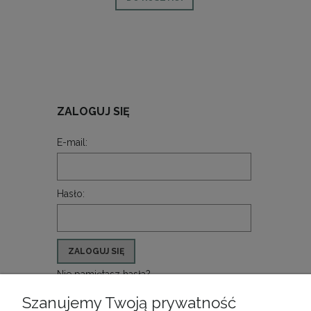
ZALOGUJ SIĘ
E-mail:
Hasło:
ZALOGUJ SIĘ
Nie pamiętasz hasła?
Zarejestruj się
Szanujemy Twoją prywatność