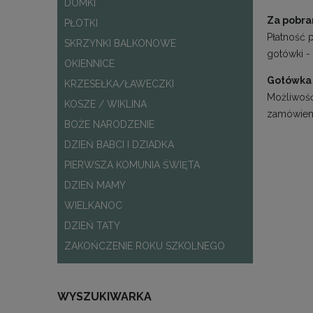
DOMKI
Za pobran
PŁOTKI
Płatność 
SKRZYNKI BALKONOWE
gotówki - 
OKIENNICE
Gotówka
KRZESEŁKA/ŁAWECZKI
Możliwość
KOSZE / WIKLINA
zamówieni
BOŻE NARODZENIE
DZIEŃ BABCI I DZIADKA
PIERWSZA KOMUNIA ŚWIĘTA
DZIEŃ MAMY
WIELKANOC
DZIEŃ TATY
ZAKOŃCZENIE ROKU SZKOLNEGO
WYSZUKIWARKA