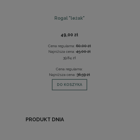
Rogal "leżak"
49,00 zł
Cena regularna:
60,00 zł
Ce
Najniższa cena:
45,00 zł
Na
39,84 zł
Cena regularna:
Najniższa cena:
36,59 zł
Na
DO KOSZYKA
PRODUKT DNIA