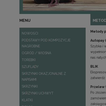
MENU
METOD
Metody p
NOWOŚCI
PODSTAWY POD KOMPOZYCJE
Autopay 
NAGROBNE
Szybka i 
wypełnion
OGRÓD / WIOSNA
nas natyc
TOREBKI
BLIK
SZUFLADY
Ekspresow
SKRZYNKI OKAZJONALNE Z
zatwierdź 
NAPISAMI
SKRZYNKI
Przelew 
Po złożen
SKRZYNKI UCHWYT
zamówien
KLATKI
zaksięgow