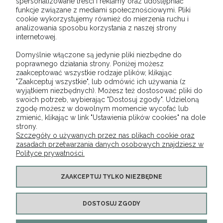
spersonalizowane treści i reklamy oraz udostępniać
funkcje związane z mediami społecznościowymi. Pliki
cookie wykorzystujemy również do mierzenia ruchu i
DO KOSZYKA
analizowania sposobu korzystania z naszej strony
internetowej.
Domyślnie włączone są jedynie pliki niezbędne do
«
1
2
3
»
poprawnego działania strony. Poniżej możesz
zaakceptować wszystkie rodzaje plików, klikając
"Zaakceptuj wszystkie", lub odmówić ich używania (z
wyjątkiem niezbędnych). Możesz też dostosować pliki do
swoich potrzeb, wybierając "Dostosuj zgody". Udzieloną
zgodę możesz w dowolnym momencie wycofać lub
O NAS
zmienić, klikając w link "Ustawienia plików cookies" na dole
strony.
Szczegóły o używanych przez nas plikach cookie oraz
OBSŁUGA KLIENTA
zasadach przetwarzania danych osobowych znajdziesz w
Polityce prywatności.
POMOC
ZAAKCEPTUJ TYLKO NIEZBĘDNE
MOJE KONTO
DOSTOSUJ ZGODY