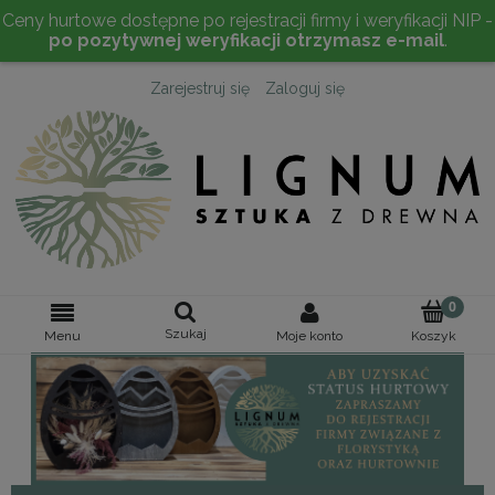
Ceny hurtowe dostępne po rejestracji firmy i weryfikacji NIP -
po pozytywnej weryfikacji otrzymasz e-mail
.
Zarejestruj się
Zaloguj się
Szukaj
Moje konto
Menu
Koszyk