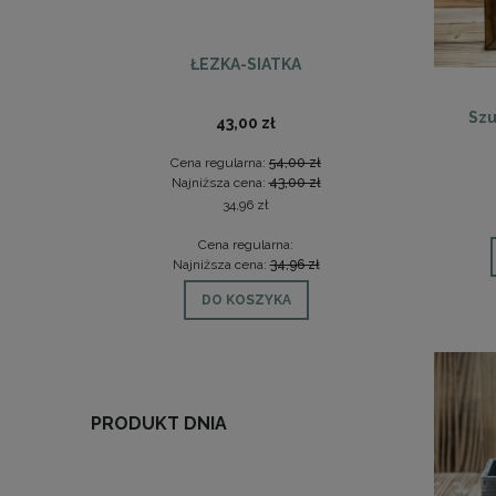
ŁEZKA-SIATKA
KR
Szu
43,00 zł
Cena regularna:
54,00 zł
Ce
Najniższa cena:
43,00 zł
Na
34,96 zł
Cena regularna:
Najniższa cena:
34,96 zł
Na
DO KOSZYKA
PRODUKT DNIA