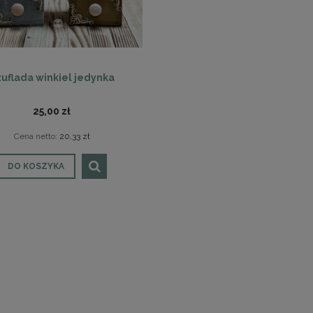
uflada winkiel jedynka
25,00 zł
Cena netto:
20,33 zł
DO KOSZYKA
PION 3 SERCA DUŻY
KROPLA - 3 SERCA
56,00 zł
49,00 zł
45,53 zł
39,84 zł
DO KOSZYKA
DO KOSZYKA