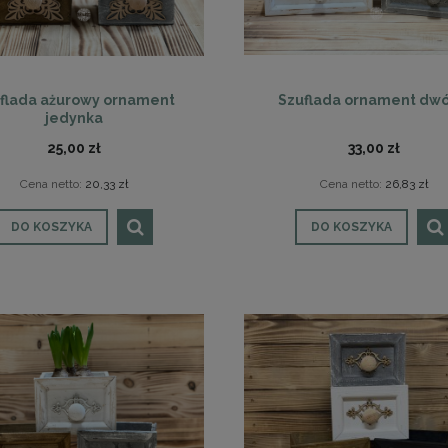
flada ażurowy ornament
Szuflada ornament dwó
jedynka
25,00 zł
33,00 zł
Cena netto:
20,33 zł
Cena netto:
26,83 zł
DO KOSZYKA
DO KOSZYKA