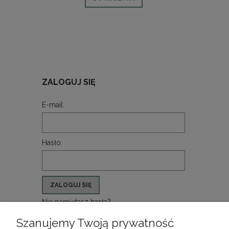
ZALOGUJ SIĘ
E-mail:
Hasło:
ZALOGUJ SIĘ
Nie pamiętasz hasła?
Zarejestruj się
Szanujemy Twoją prywatność