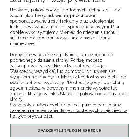
27,00 zł
Cena netto:
21,95 zł
Używamy plików cookie i podobnych technologii, aby
zapamiętać Twoje ustawienia, prezentować
DO KOSZYKA
spersonalizowane treści i reklamy oraz udostępniać
funkcje związane z mediami społecznościowymi. Pliki
cookie wykorzystujemy również do mierzenia ruchu i
analizowania sposobu korzystania z naszej strony
internetowej.
Domyślnie włączone są jedynie pliki niezbędne do
OPINIE O PRODUKCIE (0)
poprawnego działania strony. Poniżej możesz
zaakceptować wszystkie rodzaje plików, klikając
"Zaakceptuj wszystkie", lub odmówić ich używania (z
wyjątkiem niezbędnych). Możesz też dostosować pliki do
swoich potrzeb, wybierając "Dostosuj zgody". Udzieloną
zgodę możesz w dowolnym momencie wycofać lub
O NAS
zmienić, klikając w link "Ustawienia plików cookies" na dole
strony.
Szczegóły o używanych przez nas plikach cookie oraz
OBSŁUGA KLIENTA
zasadach przetwarzania danych osobowych znajdziesz w
Polityce prywatności.
POMOC
ZAAKCEPTUJ TYLKO NIEZBĘDNE