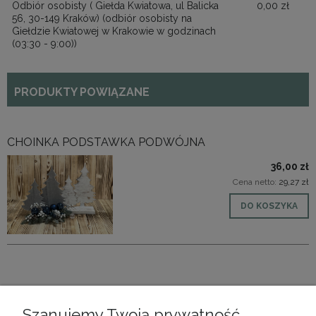
Odbiór osobisty ( Giełda Kwiatowa, ul Balicka
0,00 zł
56, 30-149 Kraków)
(odbiór osobisty na
Giełdzie Kwiatowej w Krakowie w godzinach
(03:30 - 9:00))
PRODUKTY POWIĄZANE
CHOINKA PODSTAWKA PODWÓJNA
36,00 zł
Cena netto:
29,27 zł
DO KOSZYKA
CHOINKA PODSTAWA DUŻA
Szanujemy Twoją prywatność