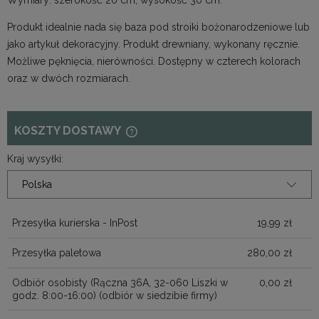
Produkt idealnie nada się baza pod stroiki bożonarodzeniowe lub
jako artykuł dekoracyjny. Produkt drewniany, wykonany ręcznie.
Możliwe pęknięcia, nierówności. Dostępny w czterech kolorach
oraz w dwóch rozmiarach.
KOSZTY DOSTAWY
CENA NIE ZAWIERA EWENTUALNYCH
KOSZTÓW PŁATNOŚCI
Kraj wysyłki:
Przesyłka kurierska - InPost
19,99 zł
Przesyłka paletowa
280,00 zł
Odbiór osobisty (Rączna 36A, 32-060 Liszki w
0,00 zł
godz. 8:00-16:00)
(odbiór w siedzibie firmy)