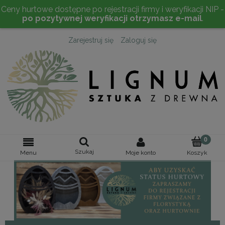
Ceny hurtowe dostępne po rejestracji firmy i weryfikacji NIP -
po pozytywnej weryfikacji otrzymasz e-mail
.
Zarejestruj się
Zaloguj się
Szukaj
Moje konto
Menu
Koszyk