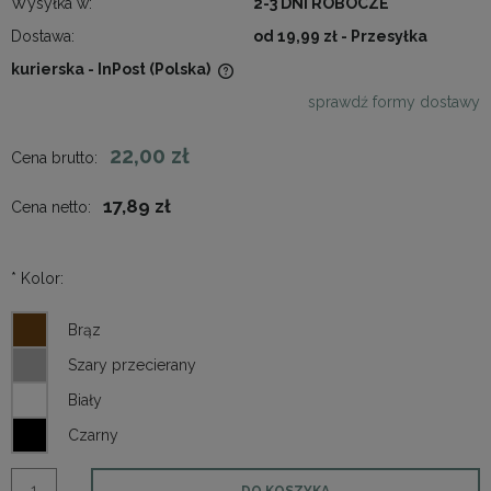
Wysyłka w:
2-3 DNI ROBOCZE
Dostawa:
od 19,99 zł
- Przesyłka
kurierska - InPost
(Polska)
Cena nie zawiera ewentualnych kosztów płatności
sprawdź formy dostawy
22,00 zł
Cena brutto:
17,89 zł
Cena netto:
*
Kolor:
DO KOSZYKA