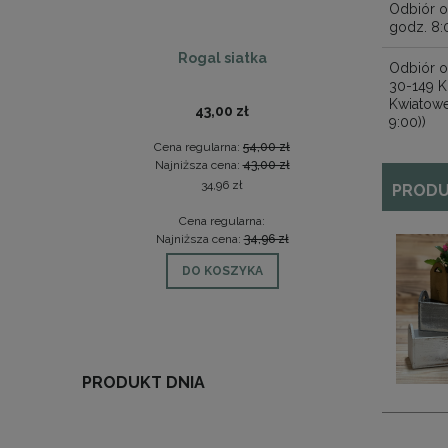
Odbiór o
godz. 8:
Rogal siatka
Odbiór os
30-149 K
Kwiatowe
43,00 zł
9:00))
Cena regularna:
54,00 zł
Ce
Najniższa cena:
43,00 zł
Na
34,96 zł
PRODU
Cena regularna:
Najniższa cena:
34,96 zł
N
DO KOSZYKA
PRODUKT DNIA