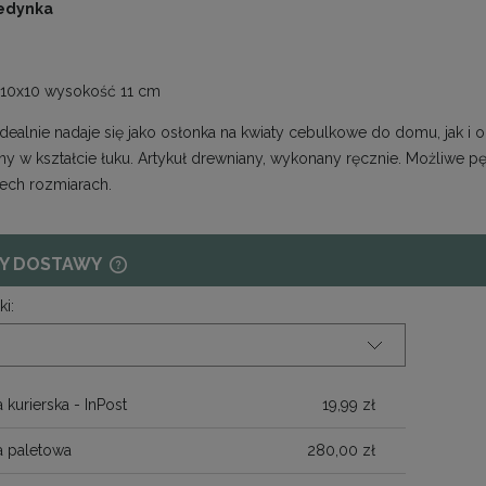
jedynka
 10x10 wysokość 11 cm
idealnie nadaje się jako osłonka na kwiaty cebulkowe do domu, jak
ny w kształcie łuku. Artykuł drewniany, wykonany ręcznie. Możliwe p
zech rozmiarach.
Y DOSTAWY
ki:
CENA NIE ZAWIERA EWENTUALNYCH
KOSZTÓW PŁATNOŚCI
 kurierska - InPost
19,99 zł
a paletowa
280,00 zł