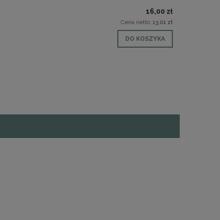
16,00 zł
Cena netto:
13,01 zł
DO KOSZYKA
KROPLA - 3 SERCA
LAMPION 3 
49,00 zł
56,0
39,84 zł
45,5
DO KOSZYKA
DO KO