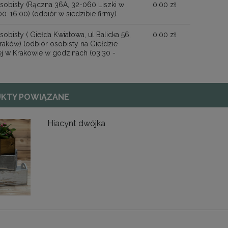
sobisty (Rączna 36A, 32-060 Liszki w
0,00 zł
00-16:00)
(odbiór w siedzibie firmy)
Rogal "leżak"
Bania siatka
obisty ( Giełda Kwiatowa, ul Balicka 56,
0,00 zł
raków)
(odbiór osobisty na Giełdzie
j w Krakowie w godzinach (03:30 -
49,00 zł
29,00 zł
na regularna:
60,00 zł
Cena regularna:
34,00 zł
jniższa cena:
45,00 zł
Najniższa cena:
29,00 zł
39,84 zł
23,58 zł
KTY POWIĄZANE
Cena regularna:
Cena regularna:
ajniższa cena:
36,59 zł
Najniższa cena:
23,58 zł
Hiacynt dwójka
DO KOSZYKA
DO KOSZYKA