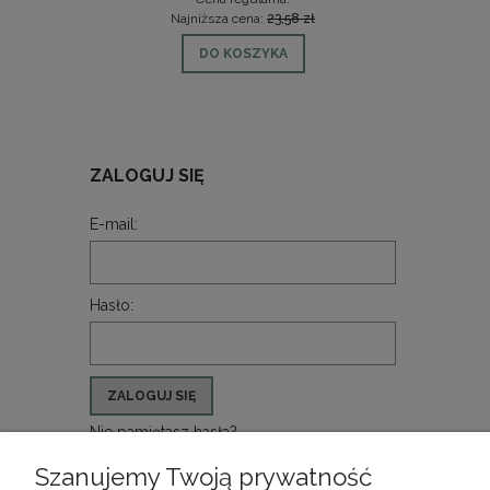
Najniższa cena:
23,58 zł
DO KOSZYKA
ZALOGUJ SIĘ
E-mail:
Hasło:
ZALOGUJ SIĘ
Nie pamiętasz hasła?
Zarejestruj się
Szanujemy Twoją prywatność