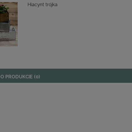
Hiacynt trójka
 O PRODUKCIE (0)
CE SZNUR - 3 SERCA
KOSZ SZNUR 3 SERCA NA BOKU
51,00 zł
52,00 zł
41,46 zł
42,28 zł
DO KOSZYKA
DO KOSZYKA