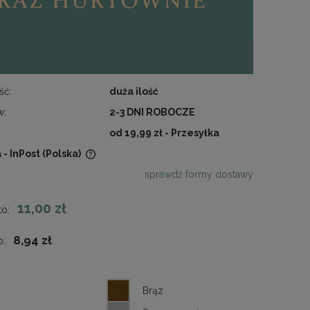
ść:
duża ilość
w:
2-3 DNI ROBOCZE
od 19,99 zł
- Przesyłka
 - InPost
(Polska)
sprawdź formy dostawy
wentualnych
11,00 zł
to:
8,94 zł
o: