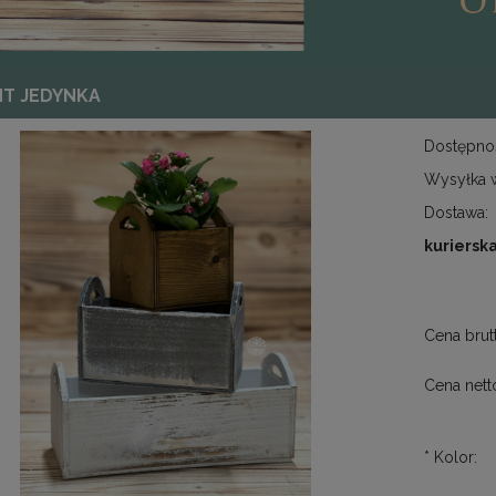
NT JEDYNKA
Dostępno
Wysyłka 
Dostawa:
kurierska
Cena nie zawiera e
kosztów płatności
Cena brut
Cena nett
*
Kolor: