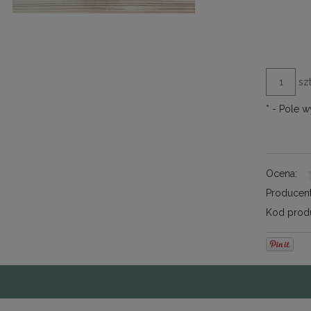
szt
*
- Pole 
Ocena:
Producent
Kod produ