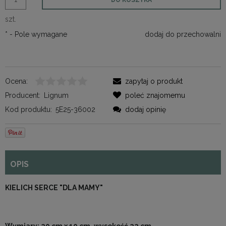
szt.
*
- Pole wymagane
dodaj do przechowalni
Ocena:
zapytaj o produkt
Producent:
Lignum
poleć znajomemu
Kod produktu:
5E25-36002
dodaj opinię
OPIS
KIELICH SERCE "DLA MAMY"
Wymiary: 20 cm x 10 cm, wysokość 22 cm