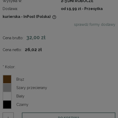
Wysyłka w:
2-3 DNI ROBOCZE
Dostawa:
od 19,99 zł
- Przesyłka
kurierska - InPost
(Polska)
Cena nie zawiera ewentualnych kosztów płatności
sprawdź formy dostawy
32,00 zł
Cena brutto:
26,02 zł
Cena netto:
*
Kolor:
DO KOSZYKA