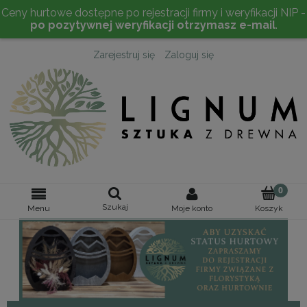
Ceny hurtowe dostępne po rejestracji firmy i weryfikacji NIP -
po pozytywnej weryfikacji otrzymasz e-mail
.
Zarejestruj się
Zaloguj się
Szukaj
Moje konto
Menu
Koszyk