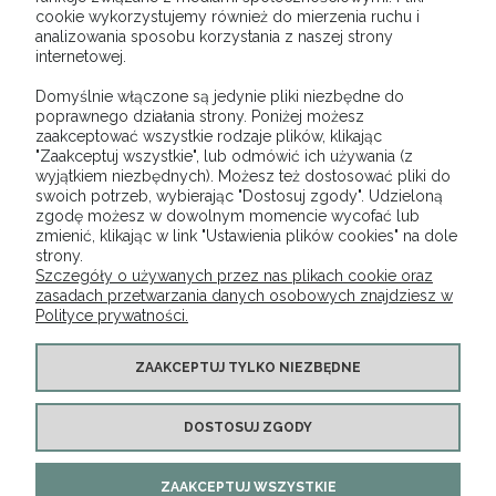
Giełdzie Kwiatowej w Krakowie w godzinach
cookie wykorzystujemy również do mierzenia ruchu i
(03:30 - 9:00))
analizowania sposobu korzystania z naszej strony
internetowej.
Domyślnie włączone są jedynie pliki niezbędne do
OPINIE O PRODUKCIE (0)
poprawnego działania strony. Poniżej możesz
zaakceptować wszystkie rodzaje plików, klikając
"Zaakceptuj wszystkie", lub odmówić ich używania (z
wyjątkiem niezbędnych). Możesz też dostosować pliki do
swoich potrzeb, wybierając "Dostosuj zgody". Udzieloną
zgodę możesz w dowolnym momencie wycofać lub
O NAS
zmienić, klikając w link "Ustawienia plików cookies" na dole
strony.
Szczegóły o używanych przez nas plikach cookie oraz
OBSŁUGA KLIENTA
zasadach przetwarzania danych osobowych znajdziesz w
Polityce prywatności.
POMOC
ZAAKCEPTUJ TYLKO NIEZBĘDNE
MOJE KONTO
DOSTOSUJ ZGODY
Lignum | ul. Rączna 36/A, 32-060 Liszki, woj. małopolskie | Mail:
ZAAKCEPTUJ WSZYSTKIE
klaudia.sotwin@wp.pl Tel.: 516 831 713 | NIP: 9442254736