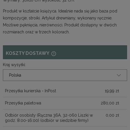
Produkt w kształcie księżyca. Idealnie nada się jako baza pod
kompozycje, stroiki. Artykuł drewniany, wykonany ręcznie.
Możliwe pęknięcia, nierówności. Produkt dostępny w dwóch
rozmiarach oraz w trzech kolorach.
KOSZTY DOSTAWY
CENA NIE ZAWIERA EWENTUALNYCH
KOSZTÓW PŁATNOŚCI
Kraj wysyłki:
Przesyłka kurierska - InPost
19,99 zł
Przesyłka paletowa
280,00 zł
Odbiór osobisty (Rączna 36A, 32-060 Liszki w
0,00 zł
godz. 8:00-16:00)
(odbiór w siedzibie firmy)