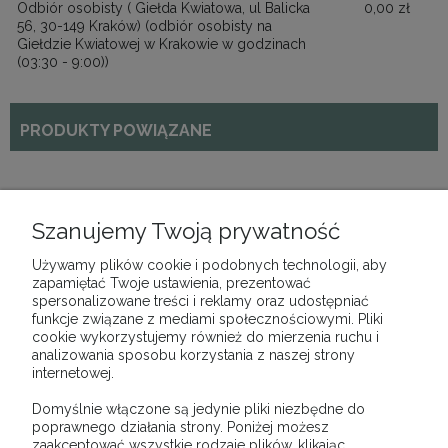
Odbiór osobisty ( Giełda Kwiatowa, ul Balicka
0,00 zł
56, 30-149 Kraków)
(odbiór osobisty na
Giełdzie Kwiatowej w Krakowie w godzinach
(03:30 - 9:00))
PRODUKTY POWIĄZANE
Księżyc mały
Szanujemy Twoją prywatność
36,00 zł
Cena netto:
29,27 zł
Używamy plików cookie i podobnych technologii, aby
zapamiętać Twoje ustawienia, prezentować
DO KOSZYKA
spersonalizowane treści i reklamy oraz udostępniać
funkcje związane z mediami społecznościowymi. Pliki
cookie wykorzystujemy również do mierzenia ruchu i
analizowania sposobu korzystania z naszej strony
internetowej.
Domyślnie włączone są jedynie pliki niezbędne do
OPINIE O PRODUKCIE (0)
poprawnego działania strony. Poniżej możesz
zaakceptować wszystkie rodzaje plików, klikając