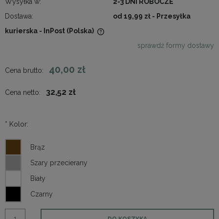
Wysyłka w:
2-3 DNI ROBOCZE
Dostawa:
od 19,99 zł
- Przesyłka
kurierska - InPost
(Polska)
Cena nie zawiera ewentualnych kosztów płatności
sprawdź formy dostawy
40,00 zł
Cena brutto:
32,52 zł
Cena netto:
*
Kolor:
DO KOSZYKA