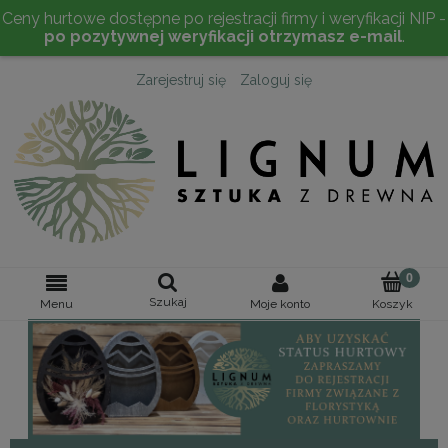
Ceny hurtowe dostępne po rejestracji firmy i weryfikacji NIP -
po pozytywnej weryfikacji otrzymasz e-mail
.
Zarejestruj się
Zaloguj się
Szukaj
Moje konto
Menu
Koszyk