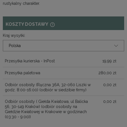
rustykalny charakter.
KOSZTY DOSTAWY
CENA NIE ZAWIERA EWENTUALNYCH
KOSZTÓW PŁATNOŚCI
Kraj wysyłki:
Przesyłka kurierska - InPost
19,99 zł
Przesyłka paletowa
280,00 zł
Odbiór osobisty (Rączna 36A, 32-060 Liszki w
0,00 zł
godz. 8:00-16:00)
(odbiór w siedzibie firmy)
Odbiór osobisty ( Giełda Kwiatowa, ul Balicka
0,00 zł
56, 30-149 Kraków)
(odbiór osobisty na
Giełdzie Kwiatowej w Krakowie w godzinach
(03:30 - 9:00))