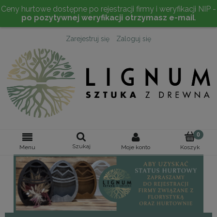
Ceny hurtowe dostępne po rejestracji firmy i weryfikacji NIP -
po pozytywnej weryfikacji otrzymasz e-mail
.
Zarejestruj się
Zaloguj się
Szukaj
Moje konto
Menu
Koszyk