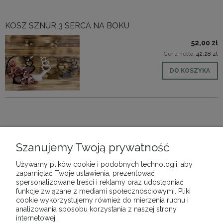
KOSZ SZNUR 3 SERCA NA BOKU
52,00 zł
Cena netto:
42,28 zł
DO KOSZYKA
SKRZYDŁO 3 SERCA KOSZ
Szanujemy Twoją prywatność
49,00 zł
Cena netto:
39,84 zł
Używamy plików cookie i podobnych technologii, aby
zapamiętać Twoje ustawienia, prezentować
DO KOSZYKA
spersonalizowane treści i reklamy oraz udostępniać
funkcje związane z mediami społecznościowymi. Pliki
cookie wykorzystujemy również do mierzenia ruchu i
analizowania sposobu korzystania z naszej strony
internetowej.