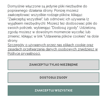
Domyślnie włączone są jedynie pliki niezbędne do
OPINIE O PRODUKCIE (0)
poprawnego działania strony. Poniżej możesz
zaakceptować wszystkie rodzaje plików, klikając
"Zaakceptuj wszystkie", lub odmówić ich używania (z
wyjątkiem niezbędnych). Możesz też dostosować pliki do
swoich potrzeb, wybierając "Dostosuj zgody". Udzieloną
zgodę możesz w dowolnym momencie wycofać lub
O NAS
zmienić, klikając w link "Ustawienia plików cookies" na dole
strony.
Szczegóły o używanych przez nas plikach cookie oraz
OBSŁUGA KLIENTA
zasadach przetwarzania danych osobowych znajdziesz w
Polityce prywatności.
POMOC
ZAAKCEPTUJ TYLKO NIEZBĘDNE
MOJE KONTO
DOSTOSUJ ZGODY
Lignum | ul. Rączna 36/A, 32-060 Liszki, woj. małopolskie | Mail:
ZAAKCEPTUJ WSZYSTKIE
klaudia.sotwin@wp.pl Tel.: 516 831 713 | NIP: 9442254736
REGON: 367018470
Od 11.09.2025 w naszej ofercie wprowadzamy małą,
ale ważną zmianę kolorystyczną 🎨
×