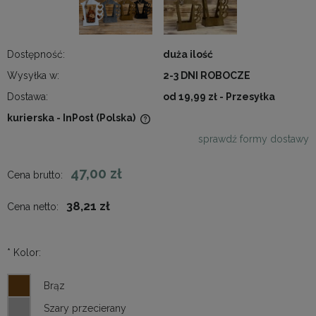
Dostępność:
duża ilość
Wysyłka w:
2-3 DNI ROBOCZE
Dostawa:
od 19,99 zł
- Przesyłka
kurierska - InPost
(Polska)
Cena nie zawiera ewentualnych kosztów płatności
sprawdź formy dostawy
47,00 zł
Cena brutto:
38,21 zł
Cena netto:
*
Kolor: