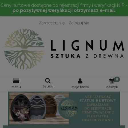
Ceny hurtowe dostępne po rejestracji firmy i weryfikacji NIP -
po pozytywnej weryfikacji otrzymasz e-mail
.
Zarejestruj się
Zaloguj się
Szukaj
Moje konto
Menu
Koszyk