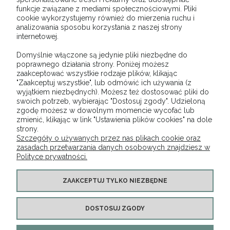
56, 30-149 Kraków)
(odbiór osobisty na
funkcje związane z mediami społecznościowymi. Pliki
Giełdzie Kwiatowej w Krakowie w godzinach
cookie wykorzystujemy również do mierzenia ruchu i
(03:30 - 9:00))
analizowania sposobu korzystania z naszej strony
internetowej.
Domyślnie włączone są jedynie pliki niezbędne do
OPINIE O PRODUKCIE (0)
poprawnego działania strony. Poniżej możesz
zaakceptować wszystkie rodzaje plików, klikając
"Zaakceptuj wszystkie", lub odmówić ich używania (z
wyjątkiem niezbędnych). Możesz też dostosować pliki do
swoich potrzeb, wybierając "Dostosuj zgody". Udzieloną
zgodę możesz w dowolnym momencie wycofać lub
O NAS
zmienić, klikając w link "Ustawienia plików cookies" na dole
strony.
Szczegóły o używanych przez nas plikach cookie oraz
OBSŁUGA KLIENTA
zasadach przetwarzania danych osobowych znajdziesz w
Polityce prywatności.
POMOC
ZAAKCEPTUJ TYLKO NIEZBĘDNE
MOJE KONTO
DOSTOSUJ ZGODY