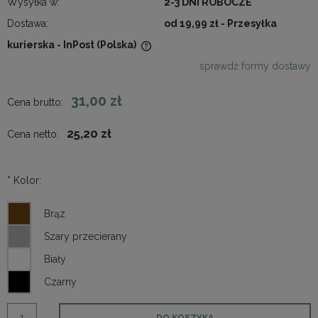
Wysyłka w:
2-3 DNI ROBOCZE
Dostawa:
od 19,99 zł
- Przesyłka
kurierska - InPost
(Polska)
Cena nie zawiera ewentualnych kosztów płatności
sprawdź formy dostawy
31,00 zł
Cena brutto:
25,20 zł
Cena netto:
*
Kolor:
DO KOSZYKA