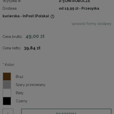
Wysyłka w:
2-3 DNI ROBOCZE
Dostawa:
od 19,99 zł
- Przesyłka
kurierska - InPost
(Polska)
Cena nie zawiera ewentualnych kosztów płatności
sprawdź formy dostawy
49,00 zł
Cena brutto:
39,84 zł
Cena netto:
*
Kolor:
DO KOSZYKA