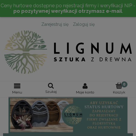
Ceny hurtowe dostępne po rejestracji firmy i weryfikacji NIP -
po pozytywnej weryfikacji otrzymasz e-mail
.
Zarejestruj się
Zaloguj się
Szukaj
Moje konto
Menu
Koszyk