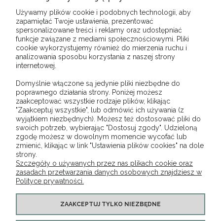
Odbiór osobisty (Rączna 36A, 32-060 Liszki w
0,00 zł
godz. 8:00-16:00)
(odbiór w siedzibie firmy)
Używamy plików cookie i podobnych technologii, aby
zapamiętać Twoje ustawienia, prezentować
Odbiór osobisty ( Giełda Kwiatowa, ul Balicka
0,00 zł
spersonalizowane treści i reklamy oraz udostępniać
56, 30-149 Kraków)
(odbiór osobisty na
funkcje związane z mediami społecznościowymi. Pliki
Giełdzie Kwiatowej w Krakowie w godzinach
cookie wykorzystujemy również do mierzenia ruchu i
(03:30 - 9:00))
analizowania sposobu korzystania z naszej strony
internetowej.
Domyślnie włączone są jedynie pliki niezbędne do
OPINIE O PRODUKCIE (0)
poprawnego działania strony. Poniżej możesz
zaakceptować wszystkie rodzaje plików, klikając
"Zaakceptuj wszystkie", lub odmówić ich używania (z
wyjątkiem niezbędnych). Możesz też dostosować pliki do
swoich potrzeb, wybierając "Dostosuj zgody". Udzieloną
zgodę możesz w dowolnym momencie wycofać lub
O NAS
zmienić, klikając w link "Ustawienia plików cookies" na dole
strony.
Szczegóły o używanych przez nas plikach cookie oraz
OBSŁUGA KLIENTA
zasadach przetwarzania danych osobowych znajdziesz w
Polityce prywatności.
POMOC
ZAAKCEPTUJ TYLKO NIEZBĘDNE