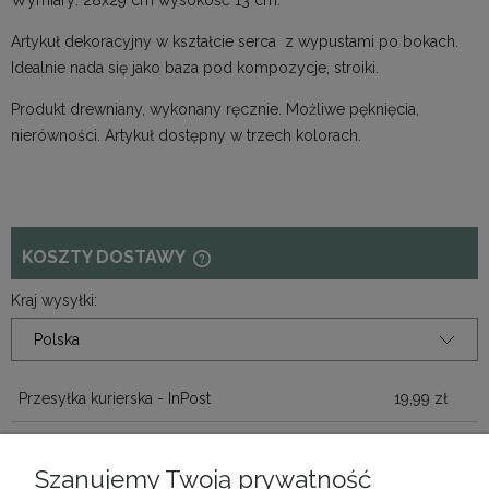
Artykuł dekoracyjny w kształcie serca z wypustami po bokach.
Idealnie nada się jako baza pod kompozycje, stroiki.
Produkt drewniany, wykonany ręcznie. Możliwe pęknięcia,
nierówności. Artykuł dostępny w trzech kolorach.
KOSZTY DOSTAWY
CENA NIE ZAWIERA EWENTUALNYCH
KOSZTÓW PŁATNOŚCI
Kraj wysyłki:
Przesyłka kurierska - InPost
19,99 zł
Przesyłka paletowa
280,00 zł
Szanujemy Twoją prywatność