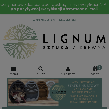
Ceny hurtowe dostępne po rejestracji firmy i weryfikacji NIP -
po pozytywnej weryfikacji otrzymasz e-mail
.
Zarejestruj się
Zaloguj się
Szukaj
Moje konto
Menu
Koszyk