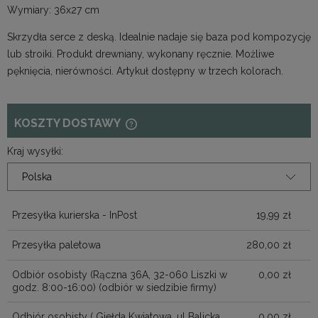
Wymiary: 36x27 cm
Skrzydła serce z deską. Idealnie nadaje się baza pod kompozycję
lub stroiki. Produkt drewniany, wykonany ręcznie. Możliwe
pęknięcia, nierówności. Artykuł dostępny w trzech kolorach.
KOSZTY DOSTAWY
CENA NIE ZAWIERA EWENTUALNYCH
KOSZTÓW PŁATNOŚCI
Kraj wysyłki:
Przesyłka kurierska - InPost
19,99 zł
Przesyłka paletowa
280,00 zł
Odbiór osobisty (Rączna 36A, 32-060 Liszki w
0,00 zł
godz. 8:00-16:00)
(odbiór w siedzibie firmy)
Odbiór osobisty ( Giełda Kwiatowa, ul Balicka
0,00 zł