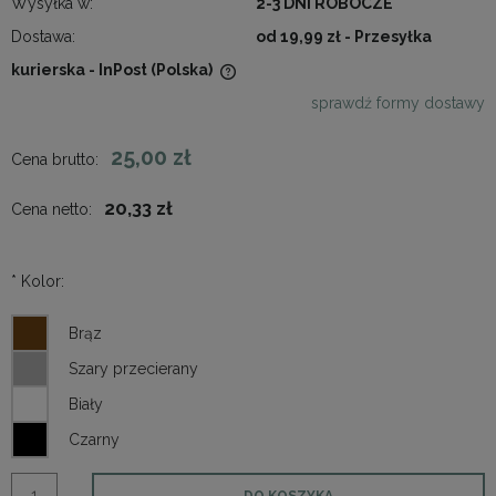
Wysyłka w:
2-3 DNI ROBOCZE
Dostawa:
od 19,99 zł
- Przesyłka
kurierska - InPost
(Polska)
Cena nie zawiera ewentualnych kosztów płatności
sprawdź formy dostawy
25,00 zł
Cena brutto:
20,33 zł
Cena netto:
*
Kolor:
DO KOSZYKA