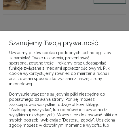
SKRZYDŁA 3 SERCA POJEMNIK
Szanujemy Twoją prywatność
43,00 zł
Cena netto:
34,96 zł
Używamy plików cookie i podobnych technologii, aby
zapamiętać Twoje ustawienia, prezentować
DO KOSZYKA
spersonalizowane treści i reklamy oraz udostępniać
funkcje związane z mediami społecznościowymi. Pliki
cookie wykorzystujemy również do mierzenia ruchu i
analizowania sposobu korzystania z naszej strony
internetowej.
Domyślnie włączone są jedynie pliki niezbędne do
OPINIE O PRODUKCIE (0)
poprawnego działania strony. Poniżej możesz
zaakceptować wszystkie rodzaje plików, klikając
"Zaakceptuj wszystkie", lub odmówić ich używania (z
wyjątkiem niezbędnych). Możesz też dostosować pliki do
swoich potrzeb, wybierając "Dostosuj zgody". Udzieloną
zgodę możesz w dowolnym momencie wycofać lub
O NAS