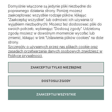
Domyślnie włączone są jedynie pliki niezbędne do
DO KOSZYKA
poprawnego działania strony. Poniżej możesz
zaakceptować wszystkie rodzaje plików, klikając
"Zaakceptuj wszystkie", lub odmówić ich używania (z
wyjątkiem niezbędnych). Możesz też dostosować pliki do
swoich potrzeb, wybierając "Dostosuj zgody". Udzieloną
zgodę możesz w dowolnym momencie wycofać lub
O NAS
zmienić, klikając w link "Ustawienia plików cookies" na dole
strony.
Szczegóły o używanych przez nas plikach cookie oraz
OBSŁUGA KLIENTA
zasadach przetwarzania danych osobowych znajdziesz w
Polityce prywatności.
POMOC
ZAAKCEPTUJ TYLKO NIEZBĘDNE
MOJE KONTO
DOSTOSUJ ZGODY
Lignum | ul. Rączna 36/A, 32-060 Liszki, woj. małopolskie | Mail:
ZAAKCEPTUJ WSZYSTKIE
klaudia.sotwin@wp.pl Tel.: 516 831 713 | NIP: 9442254736
REGON: 367018470
Od 11.09.2025 w naszej ofercie wprowadzamy małą,
ale ważną zmianę kolorystyczną 🎨
×