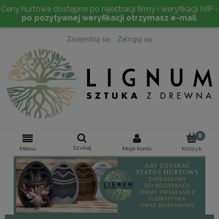
Ceny hurtowe dostępne po rejestracji firmy i weryfikacji NIP -
po pozytywnej weryfikacji otrzymasz e-mail
.
Zarejestruj się
Zaloguj się
Szukaj
Moje konto
Menu
Koszyk