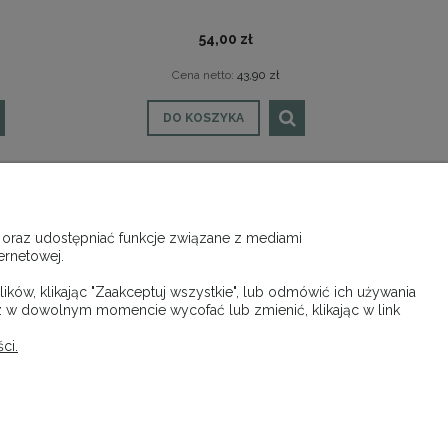
54,00 zł
Cena netto:
43,90 zł
DO KOSZYKA
»
 oraz udostępniać funkcje związane z mediami
ernetowej.
MOJE KONTO
ków, klikając "Zaakceptuj wszystkie", lub odmówić ich używania
z w dowolnym momencie wycofać lub zmienić, klikając w link
Twoje zamówienia
Ustawienia konta
ci.
Ulubione
713 | NIP: 9442254736 REGON: 367018470