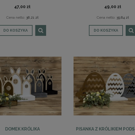
47,00 zł
49,00 zł
rce siatka średnie
Serce siatka małe
Cena netto:
38,21 zł
Cena netto:
39,84 zł
DO KOSZYKA
DO KOSZYKA
36,00 zł
33,00 zł
na regularna:
47,00 zł
Cena regularna:
40,00 zł
jniższa cena:
36,00 zł
Najniższa cena:
33,00 zł
29,27 zł
26,83 zł
Cena regularna:
Cena regularna:
jniższa cena:
29,27 zł
Najniższa cena:
26,83 zł
DO KOSZYKA
DO KOSZYKA
DOMEK KRÓLIKA
PISANKA Z KRÓLIKIEM POD