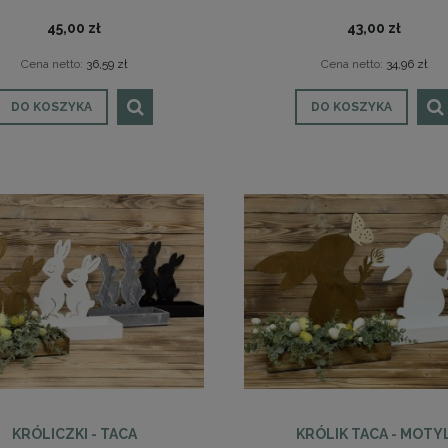
45,00 zł
43,00 zł
Cena netto:
36,59 zł
Cena netto:
34,96 zł
DO KOSZYKA
DO KOSZYKA
ZNUR 3 SERCA NA BOKU
LAMPION 3 SERCA MAŁY
52,00 zł
47,00 zł
42,28 zł
38,21 zł
KRÓLICZKI - TACA
KRÓLIK TACA - MOTY
DO KOSZYKA
DO KOSZYKA