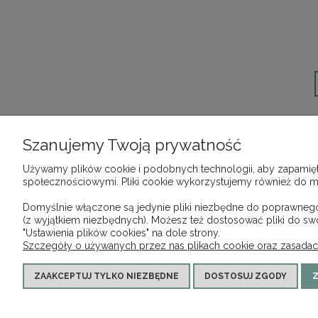
Szanujemy Twoją prywatność
Używamy plików cookie i podobnych technologii, aby zapamięta
społecznościowymi. Pliki cookie wykorzystujemy również do mie
O NAS
Domyślnie włączone są jedynie pliki niezbędne do poprawnego d
(z wyjątkiem niezbędnych). Możesz też dostosować pliki do s
O firmie
"Ustawienia plików cookies" na dole strony.
Kontakt
Szczegóły o używanych przez nas plikach cookie oraz zasadac
Facebook
ZAAKCEPTUJ TYLKO NIEZBĘDNE
DOSTOSUJ ZGODY
Z
Lignum | ul. Rączna 36/A, 32-060 Lisz